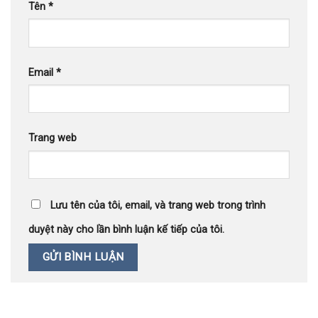
Tên
*
Email
*
Trang web
Lưu tên của tôi, email, và trang web trong trình
duyệt này cho lần bình luận kế tiếp của tôi.