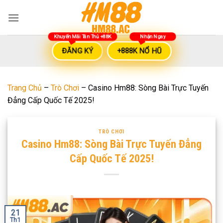
Bỏ
qua
nội
dung
ĐĂNG KÝ
+888K NỔ HŨ
Trang Chủ
–
Trò Chơi
–
Casino Hm88: Sòng Bài Trực Tuyến
Đẳng Cấp Quốc Tế 2025!
TRÒ CHƠI
Casino Hm88: Sòng Bài Trực Tuyến Đẳng
Cấp Quốc Tế 2025!
21
Th1