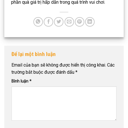
phần quà giá trị hấp dẫn trong quá trình vui chơi.
Để lại một bình luận
Email của bạn sẽ không được hiển thị công khai.
Các
trường bắt buộc được đánh dấu
*
Bình luận
*