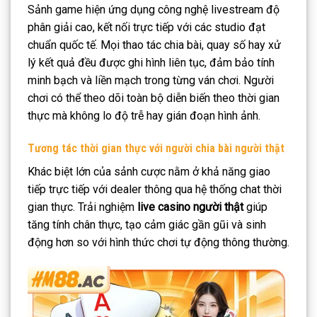
Sảnh game hiện ứng dụng công nghệ livestream độ
phân giải cao, kết nối trực tiếp với các studio đạt
chuẩn quốc tế. Mọi thao tác chia bài, quay số hay xử
lý kết quả đều được ghi hình liên tục, đảm bảo tính
minh bạch và liền mạch trong từng ván chơi. Người
chơi có thể theo dõi toàn bộ diễn biến theo thời gian
thực mà không lo độ trễ hay gián đoạn hình ảnh.
Tương tác thời gian thực với người chia bài người thật
Khác biệt lớn của sảnh cược nằm ở khả năng giao
tiếp trực tiếp với dealer thông qua hệ thống chat thời
gian thực. Trải nghiệm
live casino người thật
giúp
tăng tính chân thực, tạo cảm giác gần gũi và sinh
động hơn so với hình thức chơi tự động thông thường.