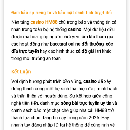
Đảm bảo sự riêng tư và bảo mật danh tính tuyệt đối
Nền tảng
casino HM88
chú trọng bảo vệ thông tin cá
nhân trong toàn bộ hệ thống
casino
. Mọi dữ liệu đều
được mã hóa, giúp người chơi yên tâm khi tham gia
các hoạt động như
baccarat online đổi thưởng
,
xóc
đĩa trực tuyến
hay các hình thức
cá độ
giải trí khác
trong môi trường an toàn.
Kết Luận
Với định hướng phát triển bền vững,
casino
đã xây
dựng thành công một hệ sinh thái hiện đại, minh bạch
và thân thiện với người dùng. Sự kết hợp giữa công
nghệ tiên tiến, danh mục
sòng bài trực tuyến uy tín
và
chính sách bảo mật chặt chẽ giúp nhà cái HM88 trở
thành lựa chọn đáng tin cậy trong năm 2025. Hãy
nhanh tay đăng nhập ID tại hệ thống để cùng rinh về