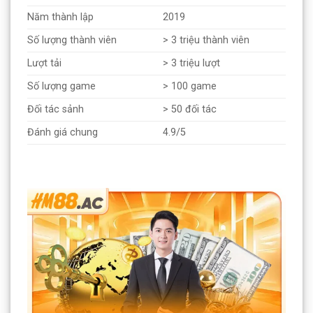
Năm thành lập
2019
Số lượng thành viên
> 3 triệu thành viên
Lượt tải
> 3 triệu lượt
Số lượng game
> 100 game
Đối tác sảnh
> 50 đối tác
Đánh giá chung
4.9/5