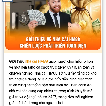
Giới thiệu
nhà cái HM88
giúp người chơi hiểu rõ hơn
về một nền tảng cá cược trực tuyến uy tín, an toàn và
chuyên nghiệp. Nhà cái HM88 sở hữu nền tảng có kho
trò chơi đa dạng, tỷ lệ cược hấp dẫn, giao diện thân
thiện cùng hệ thống bảo mật hiện đại. Bên cạnh đó,
nhà cái còn cung cấp nhiều chương trình khuyến mãi
giá trị và đội ngũ hỗ trợ 24/7, mang đến trải nghiệm
giải trí chất lượng cho người chơi.