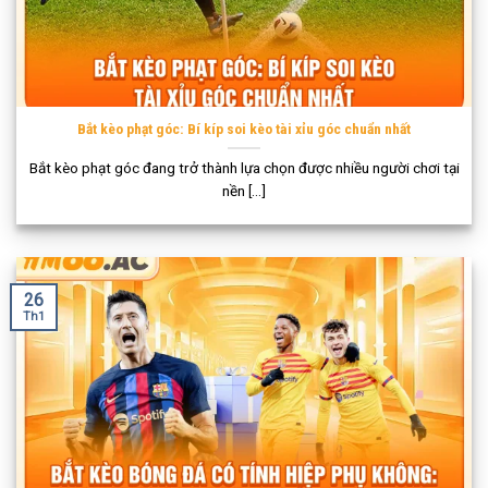
Bắt kèo phạt góc: Bí kíp soi kèo tài xỉu góc chuẩn nhất
Bắt kèo phạt góc đang trở thành lựa chọn được nhiều người chơi tại
nền [...]
26
Th1