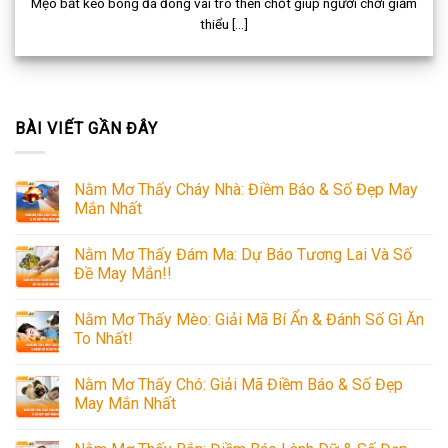
Mẹo bắt kèo bóng đá đóng vai trò then chốt giúp người chơi giảm
thiểu [...]
BÀI VIẾT GẦN ĐÂY
Nằm Mơ Thấy Cháy Nhà: Điềm Báo & Số Đẹp May
Mắn Nhất
Không
có
Nằm Mơ Thấy Đám Ma: Dự Báo Tương Lai Và Số
bình
luận
Đề May Mắn!!
ở
Nằm
Không
Mơ
có
Nằm Mơ Thấy Mèo: Giải Mã Bí Ẩn & Đánh Số Gì Ăn
Thấy
bình
Cháy
luận
To Nhất!
Nhà:
ở
Điềm
Nằm
Không
Báo
Mơ
có
Nằm Mơ Thấy Chó: Giải Mã Điềm Báo & Số Đẹp
&
Thấy
bình
Số
Đám
luận
May Mắn Nhất
Đẹp
Ma:
ở
May
Dự
Nằm
Không
Mắn
Báo
Mơ
có