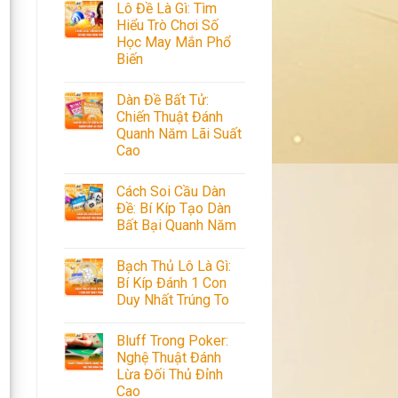
Lô Đề Là Gì: Tìm
Báo
bình
Nhất
Lành
luận
Hiểu Trò Chơi Số
ở
Dữ
Học May Mắn Phổ
Cách
&
Đánh
Số
Biến
Lô
Đẹp
Đề:
Không
May
Hướng
có
Mắn
Dàn Đề Bất Tử:
Dẫn
bình
Nhất
Ghi
luận
Chiến Thuật Đánh
ở
Số
Quanh Năm Lãi Suất
Lô
&
Đề
Tính
Cao
Là
Điểm
Gì:
Không
Chuẩn
Tìm
có
Nhất
Cách Soi Cầu Dàn
Hiểu
bình
Trò
luận
Đề: Bí Kíp Tạo Dàn
ở
Chơi
Bất Bại Quanh Năm
Dàn
Số
Đề
Học
Không
Bất
May
có
Tử:
Mắn
Bạch Thủ Lô Là Gì:
bình
Chiến
Phổ
luận
Bí Kíp Đánh 1 Con
Thuật
Biến
ở
Đánh
Duy Nhất Trúng To
Cách
Quanh
Soi
Năm
Không
Cầu
Lãi
có
Dàn
Bluff Trong Poker:
Suất
bình
Đề:
Cao
luận
Nghệ Thuật Đánh
Bí
ở
Kíp
Lừa Đối Thủ Đỉnh
Bạch
Tạo
Thủ
Cao
Dàn