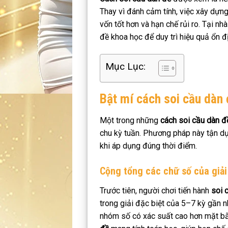
Thay vì đánh cảm tính, việc xây dựng
vốn tốt hơn và hạn chế rủi ro. Tại nh
đề khoa học để duy trì hiệu quả ổn 
Mục Lục:
Bật mí cách soi cầu dàn 
Một trong những
cách soi cầu dàn đ
chu kỳ tuần. Phương pháp này tận dụn
khi áp dụng đúng thời điểm.
Cộng tổng các chữ số của giải
Trước tiên, người chơi tiến hành
soi 
trong giải đặc biệt của 5–7 kỳ gần n
nhóm số có xác suất cao hơn mặt bằ