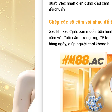
suất. Việc nhận diện đúng đầu câm –
đề chuẩn
.
Ghép các số câm với nhau để 
Sau khi xác định, bạn muốn tiến hàn
câm với đuôi câm tương ứng để tạo 
hàng ngày
, giúp người chơi không bị