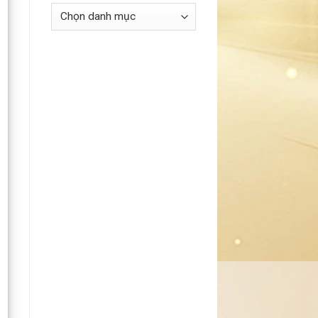
Poker:
A-
Danh
Quy
Z
mục
Tắc
Xếp
Bài
Và
Thứ
Tự
Tay
Bài
Mạnh