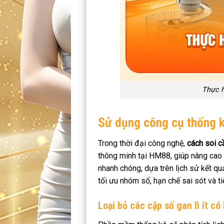
Thực h
Sử dụng công cụ thống 
Trong thời đại công nghệ,
cách soi c
thông minh tại HM88, giúp nâng cao 
nhanh chóng, dựa trên lịch sử kết qu
tối ưu nhóm số, hạn chế sai sót và t
Loại bỏ các cặp số gan lì ít có