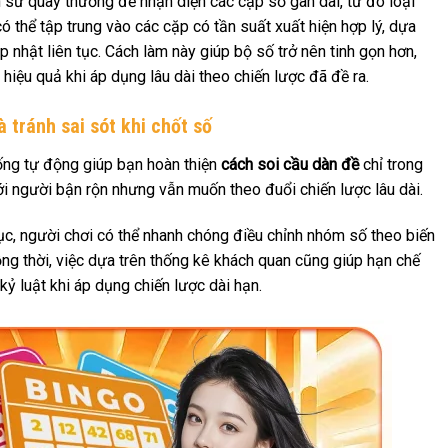
 sử quay thưởng để nhận diện các cặp số gan dài, từ đó loại
có thể tập trung vào các cặp có tần suất xuất hiện hợp lý, dựa
 nhật liên tục. Cách làm này giúp bộ số trở nên tinh gọn hơn,
 hiệu quả khi áp dụng lâu dài theo chiến lược đã đề ra.
à tránh sai sót khi chốt số
hống tự động giúp bạn hoàn thiện
cách soi cầu dàn đề
chỉ trong
với người bận rộn nhưng vẫn muốn theo đuổi chiến lược lâu dài.
tục, người chơi có thể nhanh chóng điều chỉnh nhóm số theo biến
ồng thời, việc dựa trên thống kê khách quan cũng giúp hạn chế
kỷ luật khi áp dụng chiến lược dài hạn.