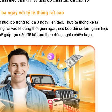
đánh theo cảm tính và tăng độ chính xác khi chốt số.
ba ngày với tỷ lệ thắng rất cao
nuôi bộ trong tối đa 3 ngày liên tiếp. Thực tế thống kê tại
 rơi vào khoảng thời gian ngắn, nếu kéo dài sẽ làm giảm hiệu
sẽ giúp
tạo dàn đề bất bại
theo đúng nghĩa chiến lược.