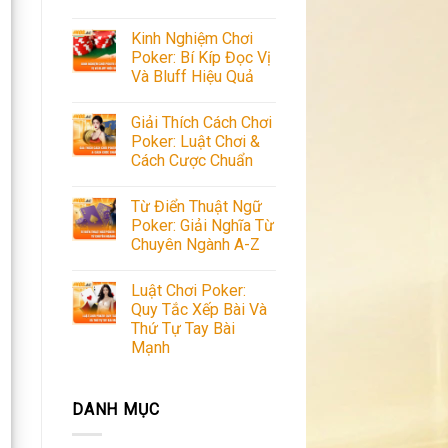
Lô
Bất
Là
Không
Bại
Gì:
có
Quanh
Kinh Nghiệm Chơi
Bí
bình
Năm
Kíp
luận
Poker: Bí Kíp Đọc Vị
ở
Đánh
Và Bluff Hiệu Quả
Bluff
1
Trong
Con
Không
Poker:
Duy
có
Nghệ
Nhất
Giải Thích Cách Chơi
bình
Thuật
Trúng
luận
Poker: Luật Chơi &
Đánh
To
ở
Lừa
Cách Cược Chuẩn
Kinh
Đối
Nghiệm
Thủ
Không
Chơi
Đỉnh
có
Poker:
Từ Điển Thuật Ngữ
Cao
bình
Bí
luận
Poker: Giải Nghĩa Từ
Kíp
ở
Đọc
Chuyên Ngành A-Z
Giải
Vị
Thích
Và
Không
Cách
Bluff
có
Chơi
Luật Chơi Poker:
Hiệu
bình
Poker:
Quả
luận
Quy Tắc Xếp Bài Và
Luật
ở
Chơi
Thứ Tự Tay Bài
Từ
&
Điển
Mạnh
Cách
Thuật
Cược
Ngữ
Không
Chuẩn
Poker:
có
Giải
bình
DANH MỤC
Nghĩa
luận
ở
Từ
Luật
Chuyên
Chơi
Ngành