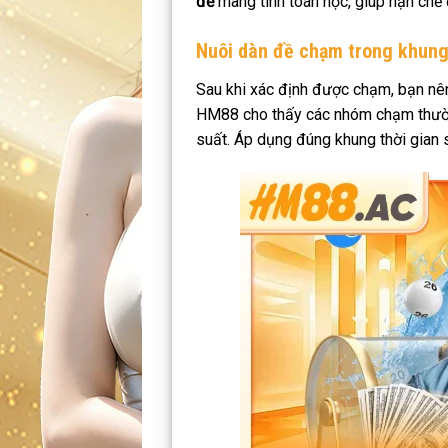
đề
mang tính toán học, giúp hạn chế 
Nuôi dàn đề chạm trong khung 
Sau khi xác định được chạm, bạn nên 
HM88 cho thấy các nhóm chạm thường
suất. Áp dụng đúng khung thời gian 