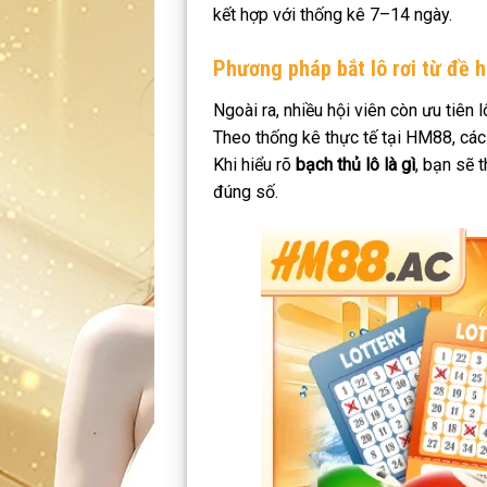
kết hợp với thống kê 7–14 ngày.
Phương pháp bắt lô rơi từ đề 
Ngoài ra, nhiều hội viên còn ưu tiên 
Theo thống kê thực tế tại HM88, các
Khi hiểu rõ
bạch thủ lô là gì
, bạn sẽ 
đúng số.