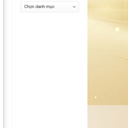
Poker:
A-
Danh
Quy
Z
mục
Tắc
Xếp
Bài
Và
Thứ
Tự
Tay
Bài
Mạnh