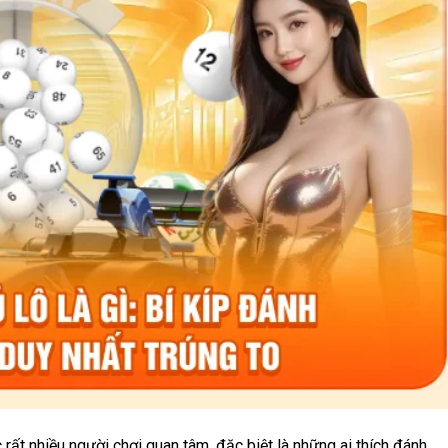
 rất nhiều người chơi quan tâm, đặc biệt là những ai thích đánh