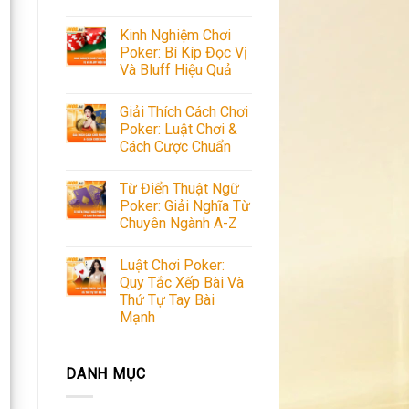
Lô
Bất
Là
Không
Bại
Gì:
có
Quanh
Kinh Nghiệm Chơi
Bí
bình
Năm
Kíp
luận
Poker: Bí Kíp Đọc Vị
ở
Đánh
Và Bluff Hiệu Quả
Bluff
1
Trong
Con
Không
Poker:
Duy
có
Nghệ
Nhất
Giải Thích Cách Chơi
bình
Thuật
Trúng
luận
Poker: Luật Chơi &
Đánh
To
ở
Lừa
Cách Cược Chuẩn
Kinh
Đối
Nghiệm
Thủ
Không
Chơi
Đỉnh
có
Poker:
Từ Điển Thuật Ngữ
Cao
bình
Bí
luận
Poker: Giải Nghĩa Từ
Kíp
ở
Đọc
Chuyên Ngành A-Z
Giải
Vị
Thích
Và
Không
Cách
Bluff
có
Chơi
Luật Chơi Poker:
Hiệu
bình
Poker:
Quả
luận
Quy Tắc Xếp Bài Và
Luật
ở
Chơi
Thứ Tự Tay Bài
Từ
&
Điển
Mạnh
Cách
Thuật
Cược
Ngữ
Không
Chuẩn
Poker:
có
Giải
bình
DANH MỤC
Nghĩa
luận
ở
Từ
Luật
Chuyên
Chơi
Ngành