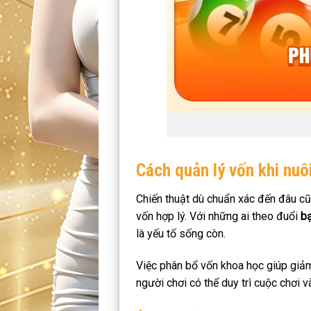
Cách quản lý vốn khi nuô
Chiến thuật dù chuẩn xác đến đâu cũ
vốn hợp lý. Với những ai theo đuổi
bạ
là yếu tố sống còn.
Việc phân bổ vốn khoa học giúp giảm 
người chơi có thể duy trì cuộc chơi v