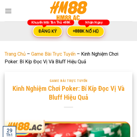
Bỏ
qua
nội
dung
ĐĂNG KÝ
+888K NỔ HŨ
Trang Chủ
–
Game Bài Trực Tuyến
–
Kinh Nghiệm Chơi
Poker: Bí Kíp Đọc Vị Và Bluff Hiệu Quả
GAME BÀI TRỰC TUYẾN
Kinh Nghiệm Chơi Poker: Bí Kíp Đọc Vị Và
Bluff Hiệu Quả
29
Th1