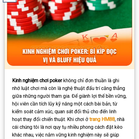
Kinh nghiệm chơi poker
không chỉ đơn thuần là ghi
nhớ luật chơi mà còn là nghệ thuật đấu trí căng thẳng
giữa những người tham gia. Để giành lợi thế bền vững,
hội viên cần tích lũy kỹ năng một cách bài bản, từ
kiểm soát cảm xúc, quan sát đối thủ cho đến linh
hoạt thay đổi chiến thuật. Khi chơi ở
trang HM88
, nhà
cái chúng tôi là nơi quy tụ nhiều phong cách đặt kèo
khác nhau, việc nắm vững kinh nghiệm này sẽ giúp