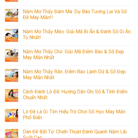
Không
có
Nằm Mơ Thấy Đám Ma: Dự Báo Tương Lai Và Số
bình
luận
Đề May Mắn!!
ở
Nằm
Không
Mơ
có
Nằm Mơ Thấy Mèo: Giải Mã Bí Ẩn & Đánh Số Gì Ăn
Thấy
bình
Cháy
luận
To Nhất!
Nhà:
ở
Điềm
Nằm
Không
Báo
Mơ
có
Nằm Mơ Thấy Chó: Giải Mã Điềm Báo & Số Đẹp
&
Thấy
bình
Số
Đám
luận
May Mắn Nhất
Đẹp
Ma:
ở
May
Dự
Nằm
Không
Mắn
Báo
Mơ
có
Nằm Mơ Thấy Rắn: Điềm Báo Lành Dữ & Số Đẹp
Nhất
Tương
Thấy
bình
Lai
Mèo:
luận
May Mắn Nhất
Và
Giải
ở
Số
Mã
Nằm
Không
Đề
Bí
Mơ
có
Cách Đánh Lô Đề: Hướng Dẫn Ghi Số & Tính Điểm
May
Ẩn
Thấy
bình
Mắn!!
&
Chó:
luận
Chuẩn Nhất
Đánh
Giải
ở
Số
Mã
Nằm
Không
Gì
Điềm
Mơ
có
Lô Đề Là Gì: Tìm Hiểu Trò Chơi Số Học May Mắn
Ăn
Báo
Thấy
bình
To
&
Rắn:
luận
Phổ Biến
Nhất!
Số
Điềm
ở
Đẹp
Báo
Cách
Không
May
Lành
Đánh
có
Dàn Đề Bất Tử: Chiến Thuật Đánh Quanh Năm Lãi
Mắn
Dữ
Lô
bình
Nhất
&
Đề:
luận
Suất Cao