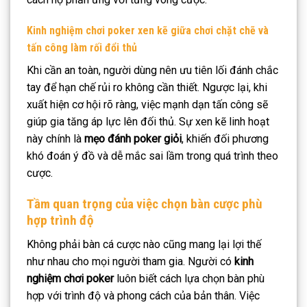
Kinh nghiệm chơi poker xen kẽ giữa chơi chặt chẽ và
tấn công làm rối đổi thủ
Khi cần an toàn, người dùng nên ưu tiên lối đánh chắc
tay để hạn chế rủi ro không cần thiết. Ngược lại, khi
xuất hiện cơ hội rõ ràng, việc mạnh dạn tấn công sẽ
giúp gia tăng áp lực lên đối thủ. Sự xen kẽ linh hoạt
này chính là
mẹo đánh poker giỏi
, khiến đối phương
khó đoán ý đồ và dễ mắc sai lầm trong quá trình theo
cược.
Tầm quan trọng của việc chọn bàn cược phù
hợp trình độ
Không phải bàn cá cược nào cũng mang lại lợi thế
như nhau cho mọi người tham gia. Người có
kinh
nghiệm chơi poker
luôn biết cách lựa chọn bàn phù
hợp với trình độ và phong cách của bản thân. Việc