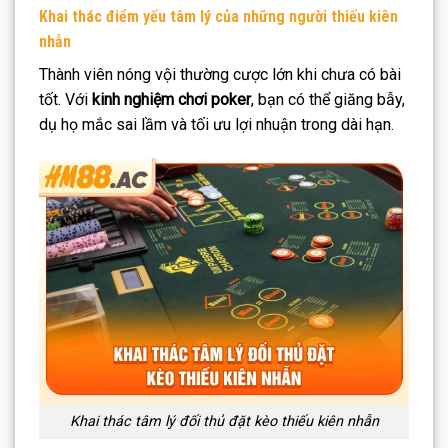
Khai thác điểm yếu tâm lý của những người thiếu kiên
nhẫn
Thành viên nóng vội thường cược lớn khi chưa có bài
tốt. Với
kinh nghiệm chơi poker
, bạn có thể giăng bẫy,
dụ họ mắc sai lầm và tối ưu lợi nhuận trong dài hạn.
Khai thác tâm lý đối thủ đặt kèo thiếu kiên nhẫn