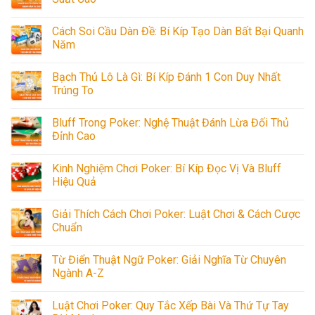
Số
Hướng
ở
Đẹp
Dẫn
Lô
Không
May
Ghi
Đề
có
Cách Soi Cầu Dàn Đề: Bí Kíp Tạo Dàn Bất Bại Quanh
Mắn
Số
Là
bình
Nhất
&
Gì:
luận
Năm
Tính
Tìm
ở
Điểm
Hiểu
Dàn
Không
Chuẩn
Trò
Đề
có
Bạch Thủ Lô Là Gì: Bí Kíp Đánh 1 Con Duy Nhất
Nhất
Chơi
Bất
bình
Số
Tử:
luận
Trúng To
Học
Chiến
ở
May
Thuật
Cách
Không
Mắn
Đánh
Soi
có
Bluff Trong Poker: Nghệ Thuật Đánh Lừa Đối Thủ
Phổ
Quanh
Cầu
bình
Biến
Năm
Dàn
luận
Đỉnh Cao
Lãi
Đề:
ở
Suất
Bí
Bạch
Không
Cao
Kíp
Thủ
có
Kinh Nghiệm Chơi Poker: Bí Kíp Đọc Vị Và Bluff
Tạo
Lô
bình
Dàn
Là
luận
Hiệu Quả
Bất
Gì:
ở
Bại
Bí
Bluff
Không
Quanh
Kíp
Trong
có
Giải Thích Cách Chơi Poker: Luật Chơi & Cách Cược
Năm
Đánh
Poker:
bình
1
Nghệ
luận
Chuẩn
Con
Thuật
ở
Duy
Đánh
Kinh
Không
Nhất
Lừa
Nghiệm
có
Từ Điển Thuật Ngữ Poker: Giải Nghĩa Từ Chuyên
Trúng
Đối
Chơi
bình
To
Thủ
Poker:
luận
Ngành A-Z
Đỉnh
Bí
ở
Cao
Kíp
Giải
Không
Đọc
Thích
có
Luật Chơi Poker: Quy Tắc Xếp Bài Và Thứ Tự Tay
Vị
Cách
bình
Và
Chơi