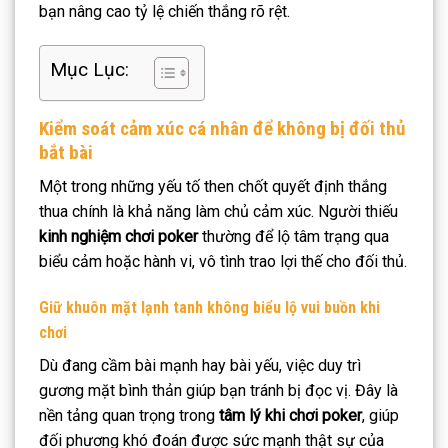
bạn nâng cao tỷ lệ chiến thắng rõ rệt.
Mục Lục:
Kiểm soát cảm xúc cá nhân để không bị đối thủ
bắt bài
Một trong những yếu tố then chốt quyết định thắng
thua chính là khả năng làm chủ cảm xúc. Người thiếu
kinh nghiệm chơi poker
thường để lộ tâm trạng qua
biểu cảm hoặc hành vi, vô tình trao lợi thế cho đối thủ.
Giữ khuôn mặt lạnh tanh không biểu lộ vui buồn khi
chơi
Dù đang cầm bài mạnh hay bài yếu, việc duy trì
gương mặt bình thản giúp bạn tránh bị đọc vị. Đây là
nền tảng quan trọng trong
tâm lý khi chơi poker
, giúp
đối phương khó đoán được sức mạnh thật sự của