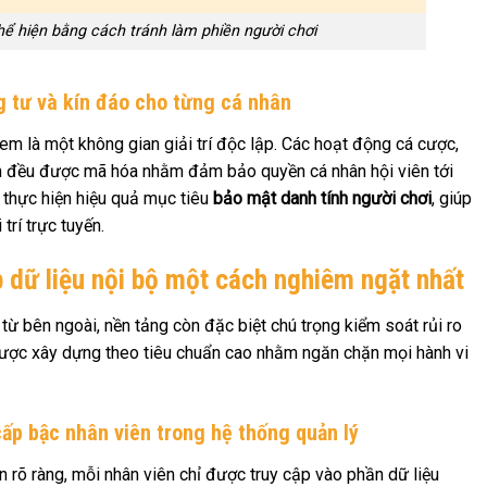
hể hiện bằng cách tránh làm phiền người chơi
ng tư và kín đáo cho từng cá nhân
em là một không gian giải trí độc lập. Các hoạt động cá cược,
hân đều được mã hóa nhằm đảm bảo quyền cá nhân hội viên tới
 thực hiện hiệu quả mục tiêu
bảo mật danh tính người chơi
, giúp
trí trực tuyến.
 dữ liệu nội bộ một cách nghiêm ngặt nhất
từ bên ngoài, nền tảng còn đặc biệt chú trọng kiểm soát rủi ro
 được xây dựng theo tiêu chuẩn cao nhằm ngăn chặn mọi hành vi
cấp bậc nhân viên trong hệ thống quản lý
 rõ ràng, mỗi nhân viên chỉ được truy cập vào phần dữ liệu