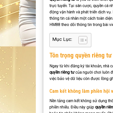
trực tuyến. Tại sân cược, quyền cá 
động vận hành và phát triển dịch v
thông tin cá nhân một cách toàn diện
HM88 theo dõi thông tin trong bài viế
Mục Lục:
Tôn trọng quyền riêng tư
Ngay từ khi đăng ký tài khoản, nhà
quyền riêng tư
của người chơi luôn đ
việc bảo vệ dữ liệu còn được lồng g
Cam kết không làm phiền hội v
Nền tảng cam kết không sử dụng thôn
phiền nhiễu. Điều này giúp
quyền riên