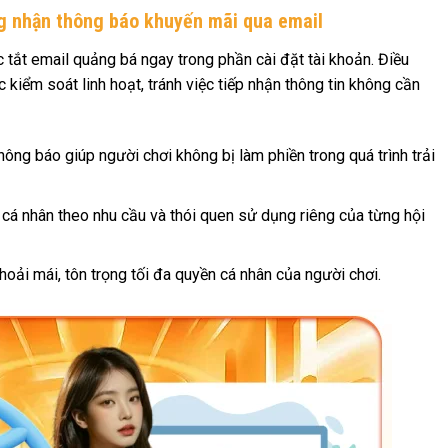
ng nhận thông báo khuyến mãi qua email
 tắt email quảng bá ngay trong phần cài đặt tài khoản. Điều
kiểm soát linh hoạt, tránh việc tiếp nhận thông tin không cần
ông báo giúp người chơi không bị làm phiền trong quá trình trải
cá nhân theo nhu cầu và thói quen sử dụng riêng của từng hội
hoải mái, tôn trọng tối đa quyền cá nhân của người chơi.