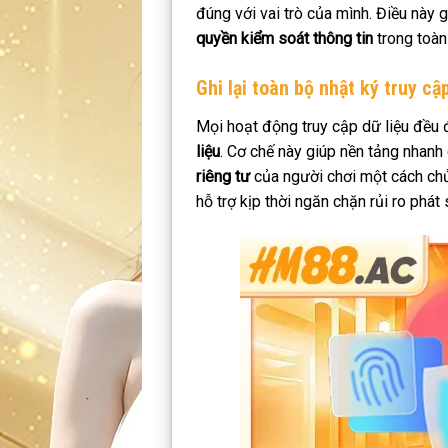
đúng với vai trò của mình. Điều này g
quyền kiểm soát thông tin
trong toàn
Ghi lại toàn bộ nhật ký truy cậ
Mọi hoạt động truy cập dữ liệu đều 
liệu
. Cơ chế này giúp nền tảng nhanh
riêng tư
của người chơi một cách chủ
hỗ trợ kịp thời ngăn chặn rủi ro phát