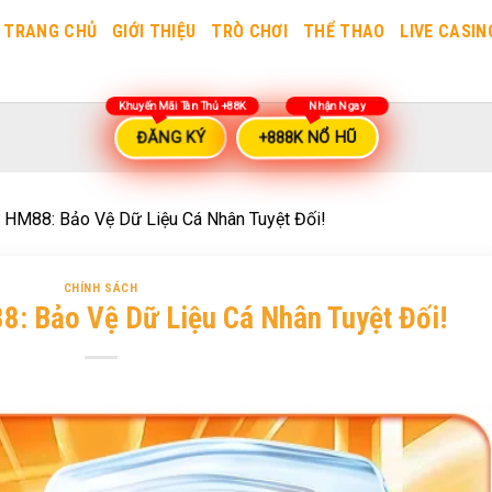
TRANG CHỦ
GIỚI THIỆU
TRÒ CHƠI
THỂ THAO
LIVE CASIN
+888K NỔ HŨ
ĐĂNG KÝ
 HM88: Bảo Vệ Dữ Liệu Cá Nhân Tuyệt Đối!
CHÍNH SÁCH
: Bảo Vệ Dữ Liệu Cá Nhân Tuyệt Đối!