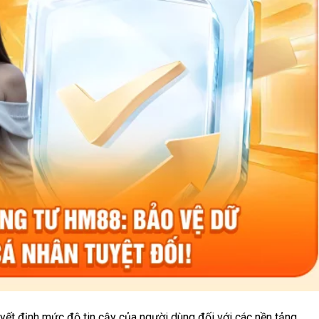
uyết định mức độ tin cậy của người dùng đối với các nền tảng