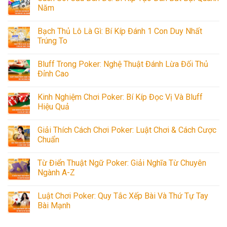
Nhất
&
Gì:
luận
Năm
Tính
Tìm
ở
Điểm
Hiểu
Dàn
Không
Chuẩn
Trò
Đề
có
Bạch Thủ Lô Là Gì: Bí Kíp Đánh 1 Con Duy Nhất
Nhất
Chơi
Bất
bình
Số
Tử:
luận
Trúng To
Học
Chiến
ở
May
Thuật
Cách
Không
Mắn
Đánh
Soi
có
Bluff Trong Poker: Nghệ Thuật Đánh Lừa Đối Thủ
Phổ
Quanh
Cầu
bình
Biến
Năm
Dàn
luận
Đỉnh Cao
Lãi
Đề:
ở
Suất
Bí
Bạch
Không
Cao
Kíp
Thủ
có
Kinh Nghiệm Chơi Poker: Bí Kíp Đọc Vị Và Bluff
Tạo
Lô
bình
Dàn
Là
luận
Hiệu Quả
Bất
Gì:
ở
Bại
Bí
Bluff
Không
Quanh
Kíp
Trong
có
Giải Thích Cách Chơi Poker: Luật Chơi & Cách Cược
Năm
Đánh
Poker:
bình
1
Nghệ
luận
Chuẩn
Con
Thuật
ở
Duy
Đánh
Kinh
Không
Nhất
Lừa
Nghiệm
có
Từ Điển Thuật Ngữ Poker: Giải Nghĩa Từ Chuyên
Trúng
Đối
Chơi
bình
To
Thủ
Poker:
luận
Ngành A-Z
Đỉnh
Bí
ở
Cao
Kíp
Giải
Không
Đọc
Thích
có
Luật Chơi Poker: Quy Tắc Xếp Bài Và Thứ Tự Tay
Vị
Cách
bình
Và
Chơi
luận
Bài Mạnh
Bluff
Poker:
ở
Hiệu
Luật
Từ
Không
Quả
Chơi
Điển
có