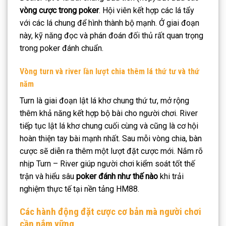
vòng cược trong poker
. Hội viên kết hợp các lá tẩy
với các lá chung để hình thành bộ mạnh. Ở giai đoạn
này, kỹ năng đọc và phán đoán đối thủ rất quan trọng
trong poker đánh chuẩn.
Vòng turn và river lần lượt chia thêm lá thứ tư và thứ
năm
Turn là giai đoạn lật lá khơ chung thứ tư, mở rộng
thêm khả năng kết hợp bộ bài cho người chơi. River
tiếp tục lật lá khơ chung cuối cùng và cũng là cơ hội
hoàn thiện tay bài mạnh nhất. Sau mỗi vòng chia, bàn
cược sẽ diễn ra thêm một lượt đặt cược mới. Nắm rõ
nhịp Turn – River giúp người chơi kiểm soát tốt thế
trận và hiểu sâu
poker đánh như thế nào
khi trải
nghiệm thực tế tại nền tảng HM88.
Các hành động đặt cược cơ bản mà người chơi
cần nắm vững