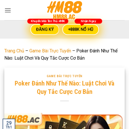
Bỏ
qua
nội
dung
+888K NỔ HŨ
ĐĂNG KÝ
Trang Chủ
–
Game Bài Trực Tuyến
–
Poker Đánh Như Thế
Nào: Luật Chơi Và Quy Tắc Cược Cơ Bản
GAME BÀI TRỰC TUYẾN
Poker Đánh Như Thế Nào: Luật Chơi Và
Quy Tắc Cược Cơ Bản
29
Th1