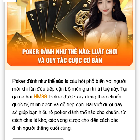
Poker đánh như thế nào
là câu hỏi phổ biến với người
mới khi lần đầu tiếp cận bộ môn giải trí trí tuệ này. Tại
game bài
HM88
, Poker được xây dựng theo chuẩn
quốc tế, minh bạch và dễ tiếp cận. Bài viết dưới đây
sẽ giúp bạn hiểu rõ poker đánh thế nào cho chuẩn, từ
cách chia lá khơ, các vòng cược cho đến cách xác
định người thắng cuối cùng.