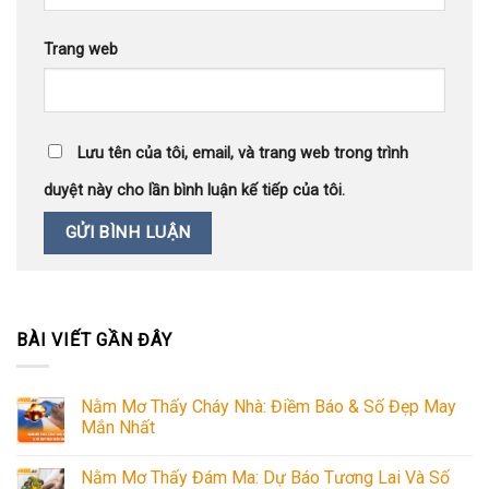
Trang web
Lưu tên của tôi, email, và trang web trong trình
duyệt này cho lần bình luận kế tiếp của tôi.
BÀI VIẾT GẦN ĐÂY
Nằm Mơ Thấy Cháy Nhà: Điềm Báo & Số Đẹp May
Mắn Nhất
Không
có
Nằm Mơ Thấy Đám Ma: Dự Báo Tương Lai Và Số
bình