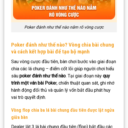
Poker đánh như thế nào nắm rõ vòng cược
Poker đánh như thế nào? Vòng chia bài chung
và cách kết hợp bài để tạo bộ mạnh
Sau vòng cược đầu tiên, bàn chơi bước vào giai đoạn
chia các lá chung – điểm cốt lõi giúp người chơi hiểu
sâu
poker đánh như thế nào
. Tại giai đoạn này
quy
trình một ván bài Poke
r, chiến thuật quan sát, ghi nhớ
hành động đối thủ và quản lý vốn bắt đầu phát huy
vai trò quyết định.
Vòng flop chia ba lá bài chung đầu tiên được lật ngửa
giữa bàn
Dealer lật 3 lá bài chung đầu tiên (flop) bắt đầu các