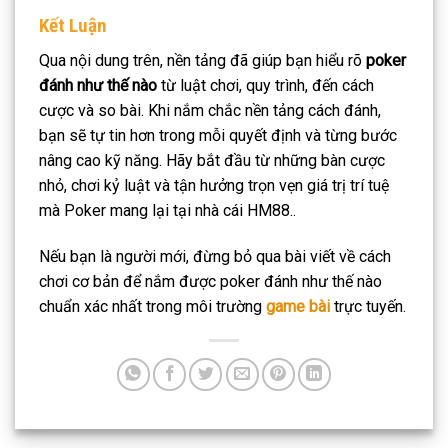
Kết Luận
Qua nội dung trên, nền tảng đã giúp bạn hiểu rõ
poker
đánh như thế nào
từ luật chơi, quy trình, đến cách
cược và so bài. Khi nắm chắc nền tảng cách đánh,
bạn sẽ tự tin hơn trong mỗi quyết định và từng bước
nâng cao kỹ năng. Hãy bắt đầu từ những bàn cược
nhỏ, chơi kỷ luật và tận hưởng trọn vẹn giá trị trí tuệ
mà Poker mang lại tại nhà cái HM88..
Nếu bạn là người mới, đừng bỏ qua bài viết về cách
chơi cơ bản để nắm được poker đánh như thế nào
chuẩn xác nhất trong môi trường
game bài
trực tuyến.