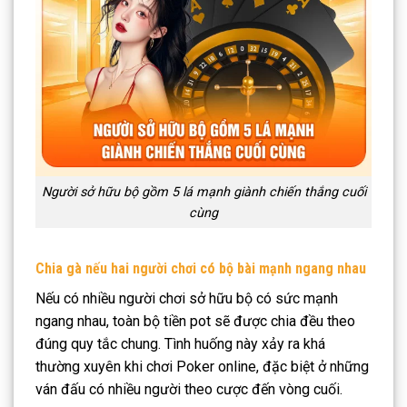
Người sở hữu bộ gồm 5 lá mạnh giành chiến thắng cuối
cùng
Chia gà nếu hai người chơi có bộ bài mạnh ngang nhau
Nếu có nhiều người chơi sở hữu bộ có sức mạnh
ngang nhau, toàn bộ tiền pot sẽ được chia đều theo
đúng quy tắc chung. Tình huống này xảy ra khá
thường xuyên khi chơi Poker online, đặc biệt ở những
ván đấu có nhiều người theo cược đến vòng cuối.