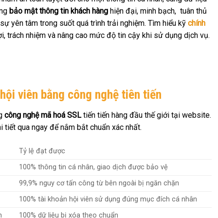
ống
bảo mật thông tin khách hàng
hiện đại, minh bạch, tuân thủ
ự yên tâm trong suốt quá trình trải nghiệm. Tìm hiểu kỹ
chính
ợi, trách nhiệm và nâng cao mức độ tin cậy khi sử dụng dịch vụ.
hội viên bằng công nghệ tiên tiến
ng
công nghệ mã hoá SSL
tiến tiến hàng đầu thế giới tại website.
 tiết qua ngay để nắm bắt chuẩn xác nhất.
Tỷ lệ đạt được
100% thông tin cá nhân, giao dịch được bảo vệ
99,9% nguy cơ tấn công từ bên ngoài bị ngăn chặn
100% tài khoản hội viên sử dụng đúng mục đích cá nhân
n
100% dữ liệu bị xóa theo chuẩn