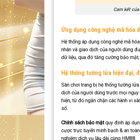
Cam kết của 
Ứng dụng công nghệ mã hóa dữ
Hệ thống áp dụng công nghệ mã hóa d
nhân và giao dịch của người dùng đượ
dữ liệu, qua đó tăng cường bảo mật, 
Hệ thống tường lửa hiện đại, 
Sân chơi trang bị hệ thống tường lửa
dịch của người dùng trước mọi nguy c
hiện, từ đó ngăn chặn các hành vi xâm
số.
Chính sách bảo mật
quy định áp dụng
cược trực tuyến minh bạch & an toàn 
nghiệm dịch vụ lâu dài cùng HM88.