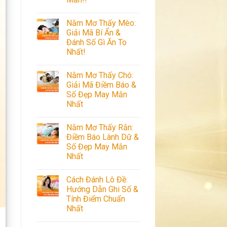
Thấy
Cháy
Không
Nhà:
có
Nằm Mơ Thấy Mèo:
Điềm
bình
Báo
luận
Giải Mã Bí Ẩn &
ở
&
Đánh Số Gì Ăn To
Nằm
Số
Mơ
Đẹp
Nhất!
Thấy
May
Đám
Không
Mắn
Ma:
có
Nhất
Nằm Mơ Thấy Chó:
Dự
bình
Báo
luận
Giải Mã Điềm Báo &
ở
Tương
Số Đẹp May Mắn
Nằm
Lai
Mơ
Và
Nhất
Thấy
Số
Mèo:
Không
Đề
Giải
có
May
Nằm Mơ Thấy Rắn:
Mã
bình
Mắn!!
Bí
luận
Điềm Báo Lành Dữ &
ở
Ẩn
Số Đẹp May Mắn
Nằm
&
Mơ
Đánh
Nhất
Thấy
Số
Chó:
Không
Gì
Giải
có
Ăn
Cách Đánh Lô Đề:
Mã
bình
To
Điềm
luận
Nhất!
Hướng Dẫn Ghi Số &
ở
Báo
Tính Điểm Chuẩn
Nằm
&
Mơ
Số
Nhất
Thấy
Đẹp
Rắn:
Không
May
Điềm
có
Mắn