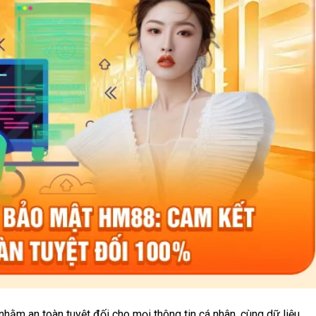
ằm an toàn tuyệt đối cho mọi thông tin cá nhân, cùng dữ liệu