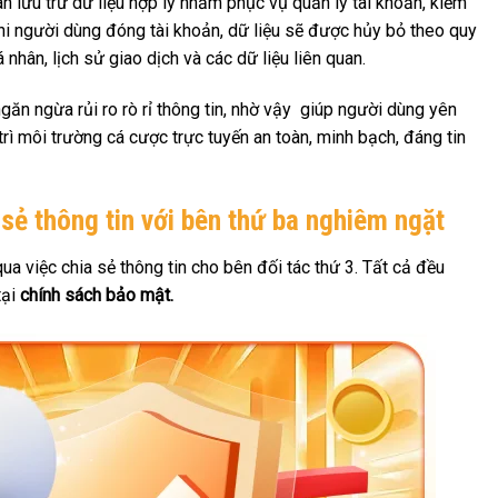
an lưu trữ dữ liệu hợp lý nhằm phục vụ quản lý tài khoản, kiểm
 Khi người dùng đóng tài khoản, dữ liệu sẽ được hủy bỏ theo quy
 nhân, lịch sử giao dịch và các dữ liệu liên quan.
ngăn ngừa rủi ro rò rỉ thông tin, nhờ vậy giúp người dùng yên
rì môi trường cá cược trực tuyến an toàn, minh bạch, đáng tin
sẻ thông tin với bên thứ ba nghiêm ngặt
a việc chia sẻ thông tin cho bên đối tác thứ 3. Tất cả đều
tại
chính sách bảo mật.