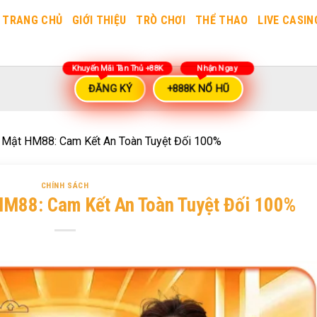
TRANG CHỦ
GIỚI THIỆU
TRÒ CHƠI
THỂ THAO
LIVE CASIN
+888K NỔ HŨ
ĐĂNG KÝ
 Mật HM88: Cam Kết An Toàn Tuyệt Đối 100%
CHÍNH SÁCH
HM88: Cam Kết An Toàn Tuyệt Đối 100%