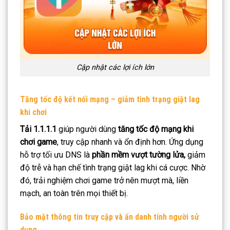
Cập nhật các lợi ích lớn
Tăng tốc độ kết nối mạng – giảm tình trạng giật lag
khi chơi
Tải 1.1.1.1
giúp người dùng
tăng
tốc độ mạng khi
chơi game
, truy cập nhanh và ổn định hơn. Ứng dụng
hỗ trợ tối ưu DNS là
phần mềm vượt tường lửa,
giảm
độ trễ và hạn chế tình trạng giật lag khi cá cược. Nhờ
đó, trải nghiệm chơi game trở nên mượt mà, liền
mạch, an toàn trên mọi thiết bị.
Bảo mật thông tin truy cập và ẩn danh tính người sử
dụng