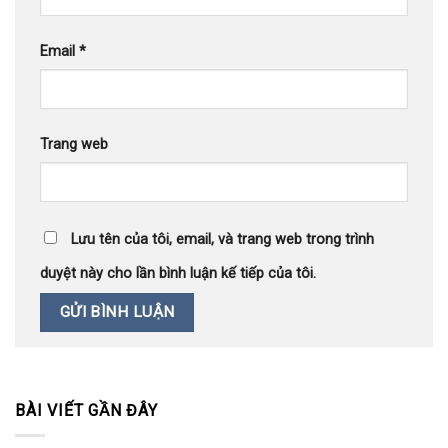
Email
*
Trang web
Lưu tên của tôi, email, và trang web trong trình
duyệt này cho lần bình luận kế tiếp của tôi.
BÀI VIẾT GẦN ĐÂY