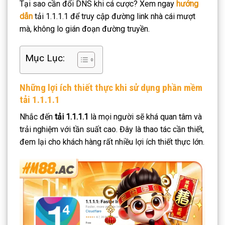
Tại sao cần đổi DNS khi cá cược? Xem ngay
hướng
dẫn
tải 1.1.1.1 để truy cập đường link nhà cái mượt
mà, không lo gián đoạn đường truyền.
Mục Lục:
Những lợi ích thiết thực khi sử dụng phần mềm
tải 1.1.1.1
Nhắc đến
tải 1.1.1.1
là mọi người sẽ khá quan tâm và
trải nghiệm với tần suất cao. Đây là thao tác cần thiết,
đem lại cho khách hàng rất nhiều lợi ích thiết thực lớn.