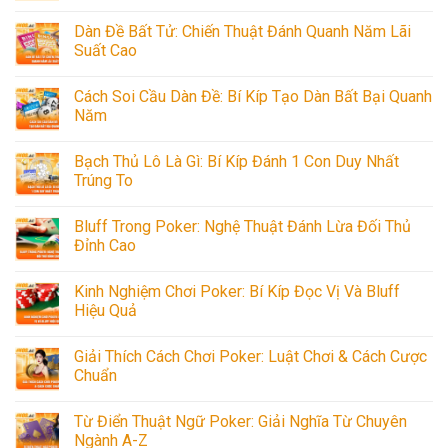
Đẹp
Báo
Cách
Không
May
Lành
Đánh
có
Dàn Đề Bất Tử: Chiến Thuật Đánh Quanh Năm Lãi
Mắn
Dữ
Lô
bình
Nhất
&
Đề:
luận
Suất Cao
Số
Hướng
ở
Đẹp
Dẫn
Lô
Không
May
Ghi
Đề
có
Cách Soi Cầu Dàn Đề: Bí Kíp Tạo Dàn Bất Bại Quanh
Mắn
Số
Là
bình
Nhất
&
Gì:
luận
Năm
Tính
Tìm
ở
Điểm
Hiểu
Dàn
Không
Chuẩn
Trò
Đề
có
Bạch Thủ Lô Là Gì: Bí Kíp Đánh 1 Con Duy Nhất
Nhất
Chơi
Bất
bình
Số
Tử:
luận
Trúng To
Học
Chiến
ở
May
Thuật
Cách
Không
Mắn
Đánh
Soi
có
Bluff Trong Poker: Nghệ Thuật Đánh Lừa Đối Thủ
Phổ
Quanh
Cầu
bình
Biến
Năm
Dàn
luận
Đỉnh Cao
Lãi
Đề:
ở
Suất
Bí
Bạch
Không
Cao
Kíp
Thủ
có
Kinh Nghiệm Chơi Poker: Bí Kíp Đọc Vị Và Bluff
Tạo
Lô
bình
Dàn
Là
luận
Hiệu Quả
Bất
Gì:
ở
Bại
Bí
Bluff
Không
Quanh
Kíp
Trong
có
Giải Thích Cách Chơi Poker: Luật Chơi & Cách Cược
Năm
Đánh
Poker:
bình
1
Nghệ
luận
Chuẩn
Con
Thuật
ở
Duy
Đánh
Kinh
Không
Nhất
Lừa
Nghiệm
có
Từ Điển Thuật Ngữ Poker: Giải Nghĩa Từ Chuyên
Trúng
Đối
Chơi
bình
To
Thủ
Poker:
luận
Ngành A-Z
Đỉnh
Bí
ở