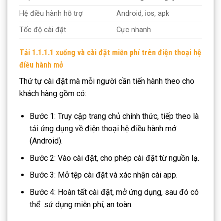
Hệ điều hành hỗ trợ
Android, ios, apk
Tốc độ cài đặt
Cực nhanh
Tải 1.1.1.1 xuống và cài đặt miễn phí trên điện thoại hệ
điều hành mở
Thứ tự cài đặt mà mỗi người cần tiến hành theo cho
khách hàng gồm có:
Bước 1: Truy cập trang chủ chính thức, tiếp theo là
tải ứng dụng về điện thoại hệ điều hành mở
(Android).
Bước 2: Vào cài đặt, cho phép cài đặt từ nguồn lạ.
Bước 3: Mở tệp cài đặt và xác nhận cài app.
Bước 4: Hoàn tất cài đặt, mở ứng dụng, sau đó có
thể sử dụng miễn phí, an toàn.