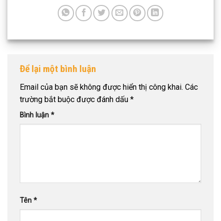
Để lại một bình luận
Email của bạn sẽ không được hiển thị công khai.
Các
trường bắt buộc được đánh dấu
*
Bình luận
*
Tên
*