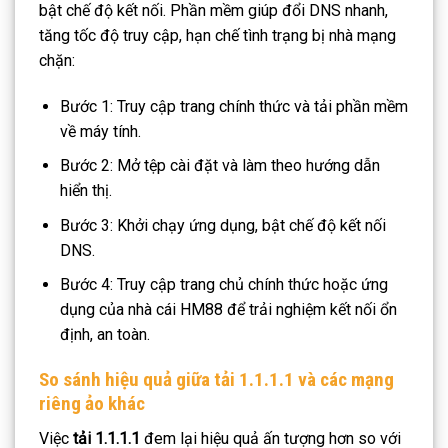
bật chế độ kết nối. Phần mềm giúp đổi DNS nhanh,
tăng tốc độ truy cập, hạn chế tình trạng bị nhà mạng
chặn:
Bước 1: Truy cập trang chính thức và tải phần mềm
về máy tính.
Bước 2: Mở tệp cài đặt và làm theo hướng dẫn
hiển thị.
Bước 3: Khởi chạy ứng dụng, bật chế độ kết nối
DNS.
Bước 4: Truy cập trang chủ chính thức hoặc ứng
dụng của nhà cái HM88 để trải nghiệm kết nối ổn
định, an toàn.
So sánh hiệu quả giữa tải 1.1.1.1 và các mạng
riêng ảo khác
Việc
tải 1.1.1.1
đem lại hiệu quả ấn tượng hơn so với