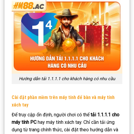
Hướng dẫn tải 1.1.1.1 cho khách hàng có nhu cầu
Cài đặt phần mềm trên máy tính để bàn và máy tính
xách tay
Để truy cập ổn định, người chơi có thể
tải 1.1.1.1 cho
máy tính PC
hay máy tính xách tay. Chỉ cần tải ứng
dụng từ trang chính thức, cài đặt theo hướng dẫn và