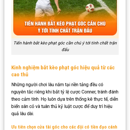
Tiến hành bắt kèo phạt góc cần chú ý tới tính chất trận
đấu
Kinh nghiệm bắt kèo phạt góc hiệu quả từ các
cao thủ
Những người chơi lâu năm tại nền tảng đều có
nguyên tắc riêng khi bắt tỷ lệ cược Conner, tránh đánh
theo cảm tính. Họ luôn dựa trên thống kê thực tế, diễn
biến sân cỏ và tuân thủ kỷ luật cược để duy trì hiệu
quả lâu dài.
Ưu tiên chọn cửa tài góc cho các đội có tiền đạo cánh