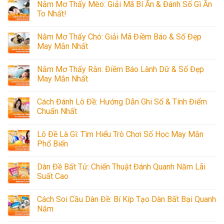
Nằm Mơ Thấy Mèo: Giải Mã Bí Ẩn & Đánh Số Gì Ăn
Thấy
bình
Cháy
luận
To Nhất!
Nhà:
ở
Điềm
Nằm
Không
Báo
Mơ
có
Nằm Mơ Thấy Chó: Giải Mã Điềm Báo & Số Đẹp
&
Thấy
bình
Số
Đám
luận
May Mắn Nhất
Đẹp
Ma:
ở
May
Dự
Nằm
Không
Mắn
Báo
Mơ
có
Nằm Mơ Thấy Rắn: Điềm Báo Lành Dữ & Số Đẹp
Nhất
Tương
Thấy
bình
Lai
Mèo:
luận
May Mắn Nhất
Và
Giải
ở
Số
Mã
Nằm
Không
Đề
Bí
Mơ
có
Cách Đánh Lô Đề: Hướng Dẫn Ghi Số & Tính Điểm
May
Ẩn
Thấy
bình
Mắn!!
&
Chó:
luận
Chuẩn Nhất
Đánh
Giải
ở
Số
Mã
Nằm
Không
Gì
Điềm
Mơ
có
Lô Đề Là Gì: Tìm Hiểu Trò Chơi Số Học May Mắn
Ăn
Báo
Thấy
bình
To
&
Rắn:
luận
Phổ Biến
Nhất!
Số
Điềm
ở
Đẹp
Báo
Cách
Không
May
Lành
Đánh
có
Dàn Đề Bất Tử: Chiến Thuật Đánh Quanh Năm Lãi
Mắn
Dữ
Lô
bình
Nhất
&
Đề:
luận
Suất Cao
Số
Hướng
ở
Đẹp
Dẫn
Lô
Không
May
Ghi
Đề
có
Cách Soi Cầu Dàn Đề: Bí Kíp Tạo Dàn Bất Bại Quanh
Mắn
Số
Là
bình
Nhất
&
Gì:
luận
Năm
Tính
Tìm
ở
Điểm
Hiểu
Dàn
Không