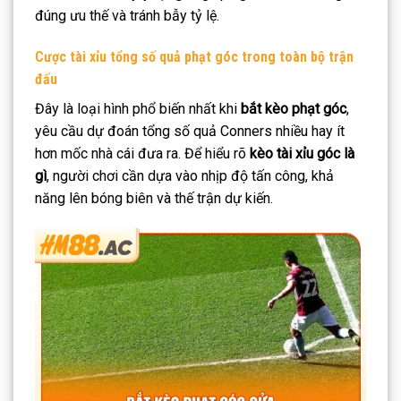
đúng ưu thế và tránh bẫy tỷ lệ.
Cược tài xỉu tổng số quả phạt góc trong toàn bộ trận
đấu
Đây là loại hình phổ biến nhất khi
bắt kèo phạt góc
,
yêu cầu dự đoán tổng số quả Conners nhiều hay ít
hơn mốc nhà cái đưa ra. Để hiểu rõ
kèo tài xỉu góc là
gì
, người chơi cần dựa vào nhịp độ tấn công, khả
năng lên bóng biên và thế trận dự kiến.