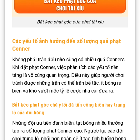
Bắt kèo phạt góc cửa chơi tài xỉu
Các yếu tố ảnh hưởng đến số lượng quả phạt
Conner
Không phải trận đấu nào cũng có nhiều quả Conners.
Khi đặt phạt Conner, việc phân tích các yếu tố nền
tảng là vô cùng quan trọng. Điều này giúp người chơi
tránh được những trận có thế trận bế tắc, ít bóng ra
biên và khó vượt mốc tỷ lệ cược nhà cái đưa ra.
Bắt kèo phạt góc chú ý lối đá tấn công biên hay trung
lộ của đội bóng
Những đội ưu tiên đánh biên, tạt bóng nhiều thường
tạo ra số lượng phạt Conner cao. Ngược lại, các đội
chơi trung lộ, phối hợp ngắn sẽ ít tạo tình huống bóng