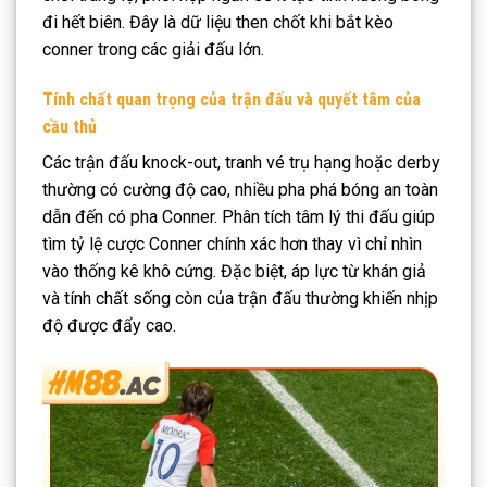
đi hết biên. Đây là dữ liệu then chốt khi bắt kèo
conner trong các giải đấu lớn.
Tính chất quan trọng của trận đấu và quyết tâm của
cầu thủ
Các trận đấu knock-out, tranh vé trụ hạng hoặc derby
thường có cường độ cao, nhiều pha phá bóng an toàn
dẫn đến có pha Conner. Phân tích tâm lý thi đấu giúp
tìm tỷ lệ cược Conner chính xác hơn thay vì chỉ nhìn
vào thống kê khô cứng. Đặc biệt, áp lực từ khán giả
và tính chất sống còn của trận đấu thường khiến nhịp
độ được đẩy cao.