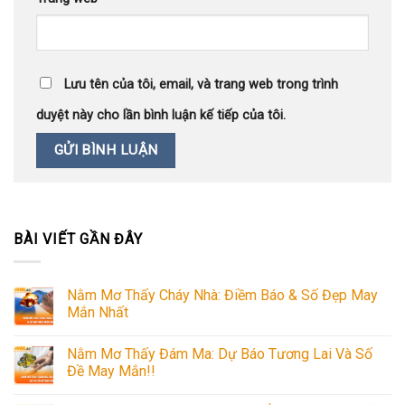
Lưu tên của tôi, email, và trang web trong trình
duyệt này cho lần bình luận kế tiếp của tôi.
BÀI VIẾT GẦN ĐÂY
Nằm Mơ Thấy Cháy Nhà: Điềm Báo & Số Đẹp May
Mắn Nhất
Không
có
Nằm Mơ Thấy Đám Ma: Dự Báo Tương Lai Và Số
bình
luận
Đề May Mắn!!
ở
Nằm
Không
Mơ
có