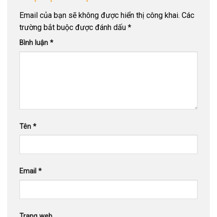
Email của bạn sẽ không được hiển thị công khai.
Các
trường bắt buộc được đánh dấu
*
Bình luận
*
Tên
*
Email
*
Trang web